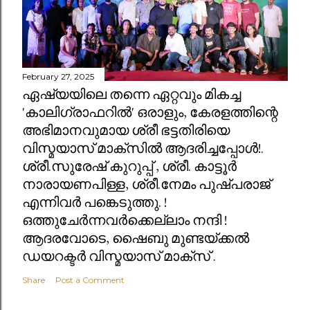
February 27, 2025
ഏഷ്യയിലെ തന്നെ ഏറ്റവും മികച്ച
'കാലിഗ്രാഫറിൽ' ഒരാളും, കേരളത്തിന്റെ
അഭിമാനവുമായ ശ്രീ ഭട്ടതിരിയെ
വിസ്മയാസ് മാക്സിൽ ആദരിച്ചപ്പോൾ!.
ശ്രീ.സുരേഷ് കുറുപ്പ് , ശ്രീ. കാട്ടൂർ
നാരായണപിള്ള, ശ്രീ.നേമം പുഷ്പരാജ്
എന്നിവർ പങ്കെടുത്തു. !
ഒത്തുചേർന്നവർക്കെല്ലാം നന്ദി !
ആദരവോടെ, ഷൈബു മുണ്ടയ്ക്കൽ
ഡയറക്ടർ വിസ്മയാസ് മാക്സ് .
Share
Post a Comment